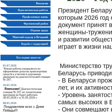
Вакансии
Президент Белару
Идеологическая работа
которым 2026 год
Профсоюзная жизнь
документ принят 
Фрунзенский район
женщины-тружени
Охрана труда
и развитии общес
Минский курьер и Вечерний
Минск
Борьба с коррупцией
играет в жизни на
Последние новости
Министерство тру
01.07.2026
Режим работы специалиста по
Беларусь приводи
оформлению допуска транспортных
средств к участию в дорожном
движении на диагностической станции
- В Беларуси про
№ 207.
26.05.2026
лет, и их активно
Внимание!
Диагностическая
станция № 207 по техническим
- Уровень занятос
причинам не будет работать
30.05.2026 г и 31.05.2026 г.
самых высоких в Е
08.05.2026
Поздравляем всех с Днем
- Они совмещают 
Победы!!!