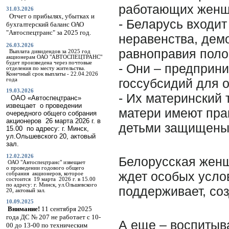
работающих женщ
31.03.2026
Отчет о прибылях, убытках и
- Беларусь входит
бухгалтерский баланс ОАО
"Автоспецтранс" за 2025 год.
неравенства, дем
26.03.2026
равноправия поло
Выплата дивидендов за 2025 год
акционерам ОАО "АВТОСПЕЦТРАНС"
будет произведена через почтовые
- Они – предприн
отделения по месту жительства.
Конечный срок выплаты - 22.04.2026
госсубсидий для 
года
19.03.2026
- Их материнский
ОАО «Автоспецтранс»
извещает о проведении
матери имеют пра
очередного общего собрания
акционеров 26 марта
2026 г
. в
детьми защищены
15.00 по адресу: г. Минск,
ул.Ольшевского 20, актовый
зал.
12.02.2026
Белорусская женщи
ОАО "Автоспецтранс" извещает
о
проведении годового общего
ждет особых услов
собрания акционеров, которое
состоится 19 марта 2026 г. в 15.00
по адресу: г. Минск, ул.Ольшевского
поддерживает, соз
20, актовый зал.
10.09.2025
Внимание!
11 сентября 2025
года ДС № 207 не работает с 10-
А еще – воспитыва
00 до 13-00 по техническим