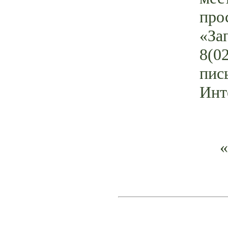
про
«За
8(0
пись
Инт
«