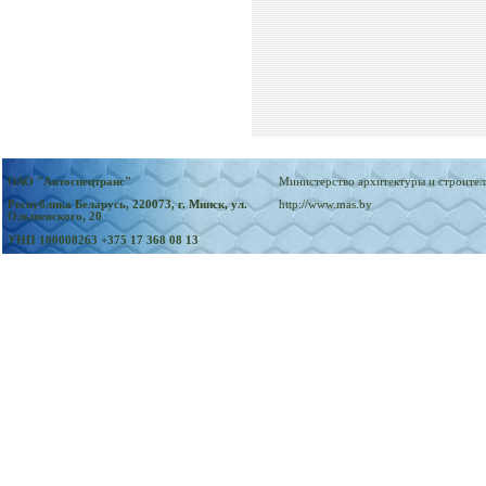
ОАО "Автоспецтранс"
Министерство архитектуры и строител
Республика Беларусь, 220073, г. Минск, ул.
http://www.mas.by
Ольшевского, 20
УНП 100008263
+375 17 368 08 13