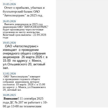
31.03.2026
Отчет о прибылях, убытках и
бухгалтерский баланс ОАО
"Автоспецтранс" за 2025 год.
26.03.2026
Выплата дивидендов за 2025 год
акционерам ОАО "АВТОСПЕЦТРАНС"
будет произведена через почтовые
отделения по месту жительства.
Конечный срок выплаты - 22.04.2026
года
19.03.2026
ОАО «Автоспецтранс»
извещает о проведении
очередного общего собрания
акционеров 26 марта
2026 г
. в
15.00 по адресу: г. Минск,
ул.Ольшевского 20, актовый
зал.
12.02.2026
ОАО "Автоспецтранс" извещает
о
проведении годового общего
собрания акционеров, которое
состоится 19 марта 2026 г. в 15.00
по адресу: г. Минск, ул.Ольшевского
20, актовый зал.
10.09.2025
Внимание!
11 сентября 2025
года ДС № 207 не работает с 10-
00 до 13-00 по техническим