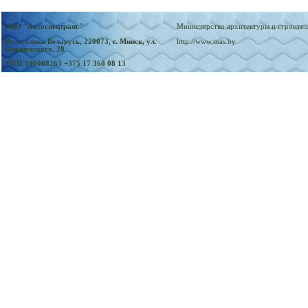
ОАО "Автоспецтранс"
Министерство архитектуры и строител
Республика Беларусь, 220073, г. Минск, ул.
http://www.mas.by
Ольшевского, 20
УНП 100008263
+375 17 368 08 13