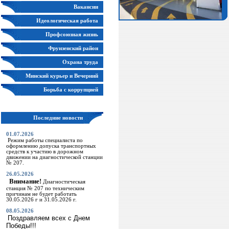
Вакансии
Идеологическая работа
Профсоюзная жизнь
Фрунзенский район
Охрана труда
Минский курьер и Вечерний
Минск
Борьба с коррупцией
Последние новости
01.07.2026
Режим работы специалиста по
оформлению допуска транспортных
средств к участию в дорожном
движении на диагностической станции
№ 207.
26.05.2026
Внимание!
Диагностическая
станция № 207 по техническим
причинам не будет работать
30.05.2026 г и 31.05.2026 г.
08.05.2026
Поздравляем всех с Днем
Победы!!!