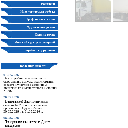
Вакансии
Идеологическая работа
Профсоюзная жизнь
Фрунзенский район
Охрана труда
Минский курьер и Вечерний
Минск
Борьба с коррупцией
Последние новости
01.07.2026
Режим работы специалиста по
оформлению допуска транспортных
средств к участию в дорожном
движении на диагностической станции
№ 207.
26.05.2026
Внимание!
Диагностическая
станция № 207 по техническим
причинам не будет работать
30.05.2026 г и 31.05.2026 г.
08.05.2026
Поздравляем всех с Днем
Победы!!!