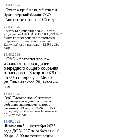
31.03.2026
Отчет о прибылях, убытках и
бухгалтерский баланс ОАО
"Автоспецтранс" за 2025 год.
26.03.2026
Выплата дивидендов за 2025 год
акционерам ОАО "АВТОСПЕЦТРАНС"
будет произведена через почтовые
отделения по месту жительства.
Конечный срок выплаты - 22.04.2026
года
19.03.2026
ОАО «Автоспецтранс»
извещает о проведении
очередного общего собрания
акционеров 26 марта
2026 г
. в
15.00 по адресу: г. Минск,
ул.Ольшевского 20, актовый
зал.
12.02.2026
ОАО "Автоспецтранс" извещает
о
проведении годового общего
собрания акционеров, которое
состоится 19 марта 2026 г. в 15.00
по адресу: г. Минск, ул.Ольшевского
20, актовый зал.
10.09.2025
Внимание!
11 сентября 2025
года ДС № 207 не работает с 10-
00 до 13-00 по техническим