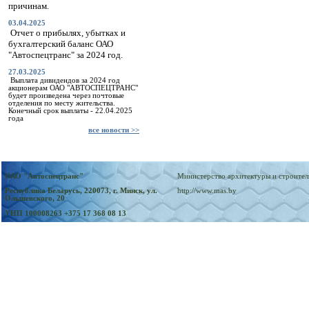
причинам.
03.04.2025
Отчет о прибылях, убытках и
бухгалтерский баланс ОАО
"Автоспецтранс" за 2024 год.
27.03.2025
Выплата дивидендов за 2024 год
акционерам ОАО "АВТОСПЕЦТРАНС"
будет произведена через почтовые
отделения по месту жительства.
Конечный срок выплаты - 22.04.2025
года
все новости >>
ОАО "Автоспецтранс"
Министерство архитектуры и строител
Республика Беларусь, 220073, г. Минск, ул.
http://www.mas.by
Ольшевского, 20
УНП 100008263
+375 17 368 08 13