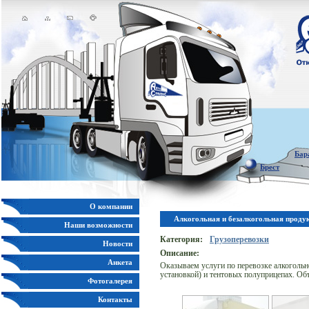
Бар
Брест
О компании
Алкогольная и безалкогольная проду
Наши возможности
Категория:
Грузоперевозки
Новости
Описание:
Анкета
Оказываем услуги по перевозке алкогольн
установкой) и тентовых полуприцепах. Об
Фотогалерея
Контакты