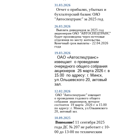
31.03.2026
Отчет о прибылях, убытках и
бухгалтерский баланс ОАО
"Автоспецтранс" за 2025 год.
26.03.2026
Выплата дивидендов за 2025 год
акционерам ОАО "АВТОСПЕЦТРАНС"
будет произведена через почтовые
отделения по месту жительства.
Конечный срок выплаты - 22.04.2026
года
19.03.2026
ОАО «Автоспецтранс»
извещает о проведении
очередного общего собрания
акционеров 26 марта
2026 г
. в
15.00 по адресу: г. Минск,
ул.Ольшевского 20, актовый
зал.
12.02.2026
ОАО "Автоспецтранс" извещает
о
проведении годового общего
собрания акционеров, которое
состоится 19 марта 2026 г. в 15.00
по адресу: г. Минск, ул.Ольшевского
20, актовый зал.
10.09.2025
Внимание!
11 сентября 2025
года ДС № 207 не работает с 10-
00 до 13-00 по техническим