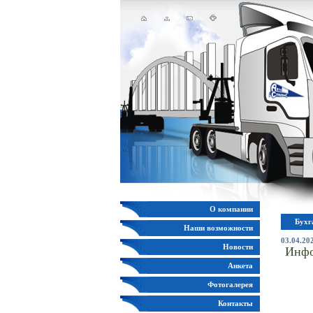
О компании
Бухг
Наши возможности
03.04.20
Новости
Инф
Анкета
Фотогалерея
Контакты