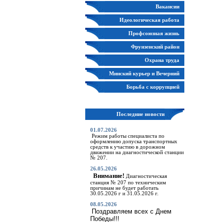
Вакансии
Идеологическая работа
Профсоюзная жизнь
Фрунзенский район
Охрана труда
Минский курьер и Вечерний
Минск
Борьба с коррупцией
Последние новости
01.07.2026
Режим работы специалиста по
оформлению допуска транспортных
средств к участию в дорожном
движении на диагностической станции
№ 207.
26.05.2026
Внимание!
Диагностическая
станция № 207 по техническим
причинам не будет работать
30.05.2026 г и 31.05.2026 г.
08.05.2026
Поздравляем всех с Днем
Победы!!!